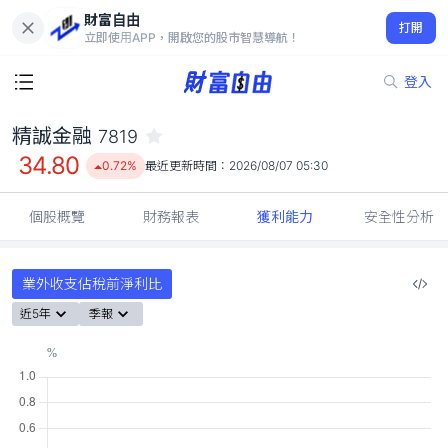
財富自由
精誠金融 7819
打開
34.80
0.72%
立即使用APP，開啟您的股市智慧導航！
登入
精誠金融
7819
34.80
0.72%
最近更新時間：
2026/08/07 05:30
個股概覽
財務報表
獲利能力
安全性分析
業外收支佔稅前淨利比
近5年
季報