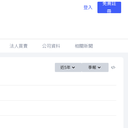
免費註
登入
冊
法人買賣
公司資料
相關新聞
近5年
季報