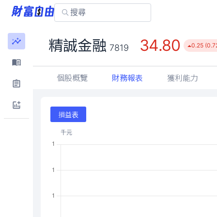
34.80
精誠金融
0.25 (0.
7819
個股概覽
財務報表
獲利能力
損益表