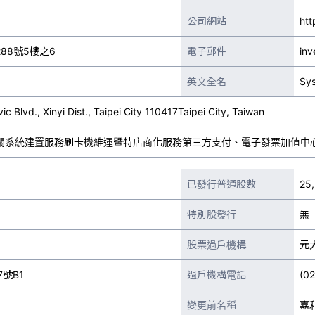
公司網站
htt
88號5樓之6
電子郵件
inv
英文全名
Sys
vic Blvd., Xinyi Dist., Taipei City 110417Taipei City, Taiwan
關系統建置服務刷卡機維運暨特店商化服務第三方支付、電子發票加值中
已發行普通股數
25
特別股發行
無
股票過戶機構
元
號B1
過戶機構電話
(0
變更前名稱
嘉