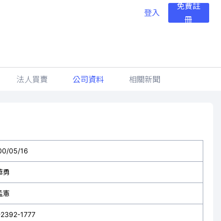
免費註
登入
冊
法人買賣
公司資料
相關新聞
00/05/16
華勇
孟憲
-2392-1777