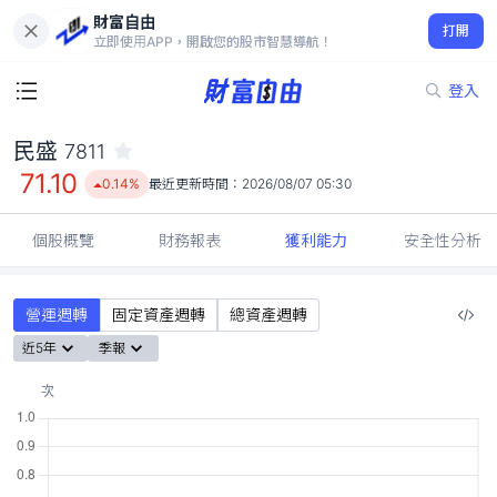
財富自由
民盛 7811
打開
71.10
0.14%
立即使用APP，開啟您的股市智慧導航！
登入
民盛
7811
71.10
0.14%
最近更新時間：
2026/08/07 05:30
個股概覽
財務報表
獲利能力
安全性分析
營運週轉
固定資產週轉
總資產週轉
近5年
季報