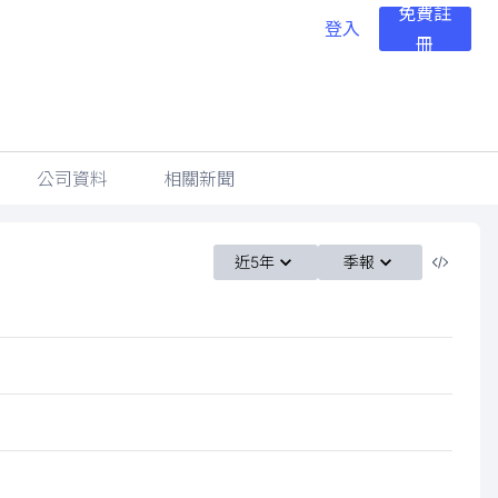
免費註
登入
冊
公司資料
相關新聞
近5年
季報