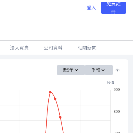
免費註
登入
冊
法人買賣
公司資料
相關新聞
近5年
季報