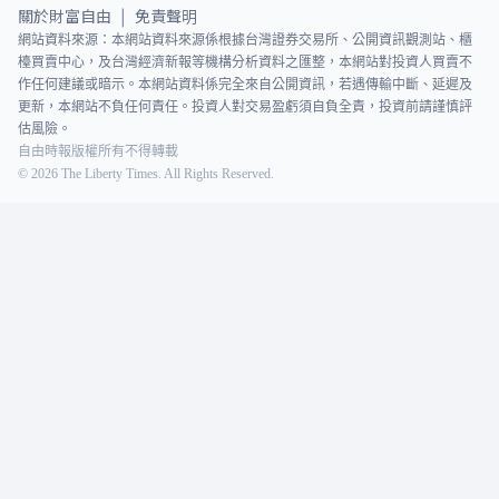
關於財富自由
免責聲明
|
網站資料來源：本網站資料來源係根據台灣證券交易所、公開資訊觀測站、櫃
檯買賣中心，及台灣經濟新報等機構分析資料之匯整，本網站對投資人買賣不
作任何建議或暗示。本網站資料係完全來自公開資訊，若遇傳輸中斷、延遲及
更新，本網站不負任何責任。投資人對交易盈虧須自負全責，投資前請謹慎評
估風險。
自由時報版權所有不得轉載
©
2026
The Liberty Times. All Rights Reserved.