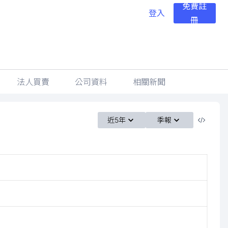
免費註
登入
冊
法人買賣
公司資料
相關新聞
近5年
季報