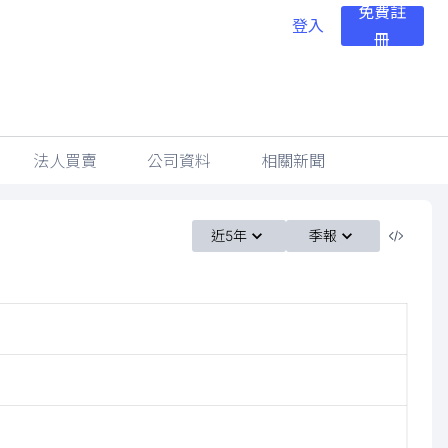
免費註
登入
冊
法人買賣
公司資料
相關新聞
近5年
季報