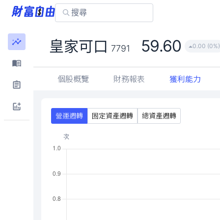
59.60
皇家可口
0.00 (0%)
7791
個股概覽
財務報表
獲利能力
營運週轉
固定資產週轉
總資產週轉