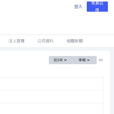
免費註
登入
冊
法人買賣
公司資料
相關新聞
近5年
季報