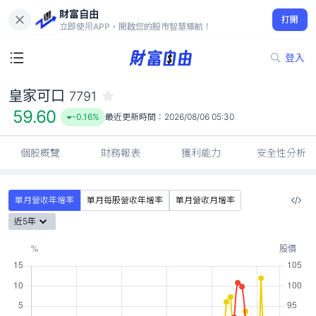
財富自由
皇家可口 7791
打開
59.60
-0.16%
立即使用APP，開啟您的股市智慧導航！
登入
皇家可口
7791
59.60
-0.16%
最近更新時間：
2026/08/06 05:30
個股概覽
財務報表
獲利能力
安全性分析
單月營收年增率
單月每股營收年增率
單月營收月增率
近5年