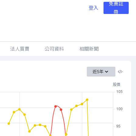
免費註
登入
冊
法人買賣
公司資料
相關新聞
近5年