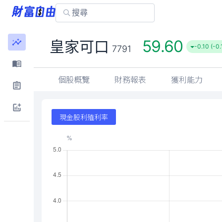
59.60
皇家可口
-0.10 (-0
7791
個股概覽
財務報表
獲利能力
現金股利殖利率