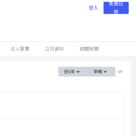
免費註
登入
冊
法人買賣
公司資料
相關新聞
近5年
季報