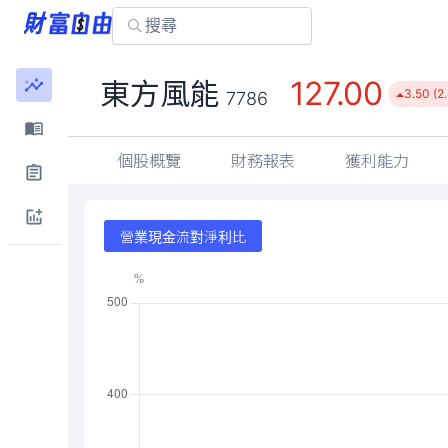
127.00
東方風能
3.50 (2
7786
個股概覽
財務報表
獲利能力
營業現金流對淨利比