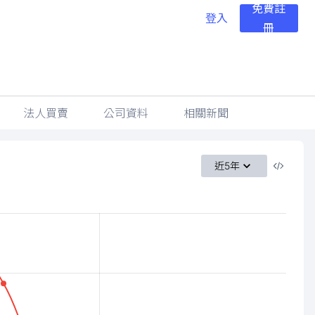
免費註
登入
冊
法人買賣
公司資料
相關新聞
近5年