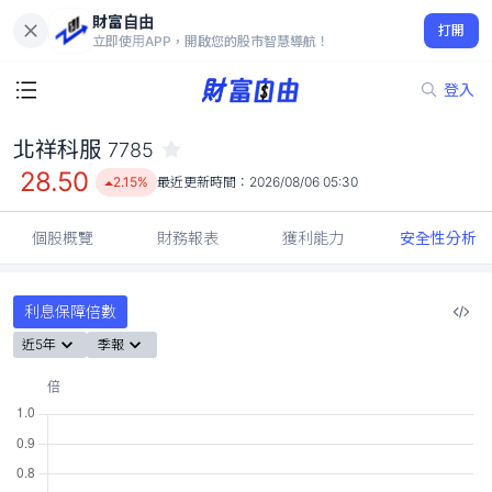
財富自由
北祥科服 7785
打開
28.50
2.15%
立即使用APP，開啟您的股市智慧導航！
登入
北祥科服
7785
28.50
2.15%
最近更新時間：
2026/08/06 05:30
個股概覽
財務報表
獲利能力
安全性分析
利息保障倍數
近5年
季報