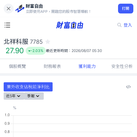
財富自由
北祥科服 7785
打開
27.90
-2.03%
立即使用APP，開啟您的股市智慧導航！
登入
北祥科服
7785
27.90
-2.03%
最近更新時間：
2026/08/07 05:30
個股概覽
財務報表
獲利能力
安全性分析
業外收支佔稅前淨利比
近5年
季報