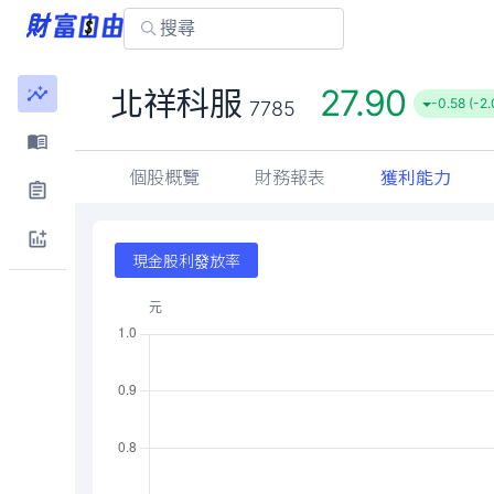
北祥科服
7785
個股概覽
財務報表
獲利能力
現金股利發放率