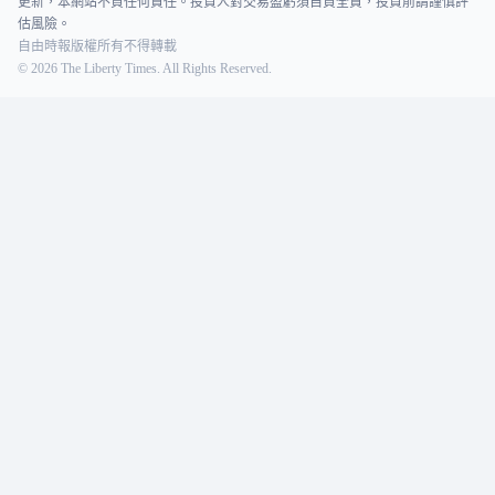
更新，本網站不負任何責任。投資人對交易盈虧須自負全責，投資前請謹慎評
估風險。
自由時報版權所有不得轉載
©
2026
The Liberty Times. All Rights Reserved.