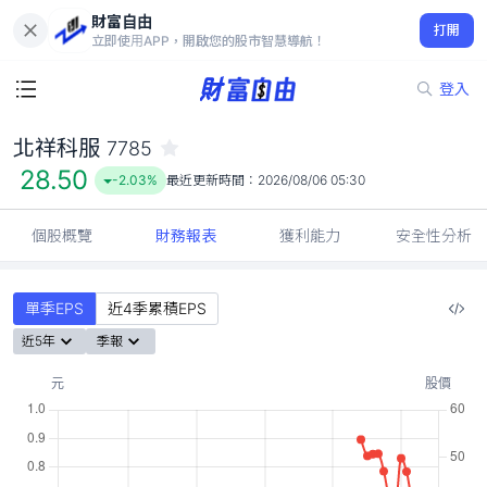
財富自由
北祥科服 7785
打開
28.50
-2.03%
立即使用APP，開啟您的股市智慧導航！
登入
北祥科服
7785
28.50
-2.03%
最近更新時間：
2026/08/06 05:30
個股概覽
財務報表
獲利能力
安全性分析
單季EPS
近4季累積EPS
近5年
季報