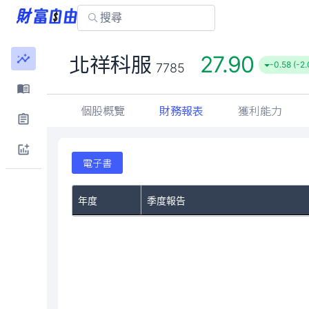
27.90
北祥科服
-0.58 (-2
7785
個股概覽
財務報表
獲利能力
電子書
年度
季度報告