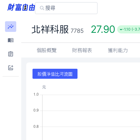
27.90
北祥科服
-1.10 (-3.
7785
個股概覽
財務報表
獲利能力
股價淨值比河流圖