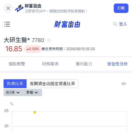
財富自由
大研生醫* 7780
打開
16.85
0.59%
立即使用APP，開啟您的股市智慧導航！
登入
大研生醫*
7780
16.85
0.59%
最近更新時間：
2026/08/10 05:30
個股概覽
財務報表
獲利能力
安全性分析
負債比率
長期資金佔固定資產比率
近5年
季報