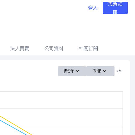
免費註
登入
冊
法人買賣
公司資料
相關新聞
近5年
季報