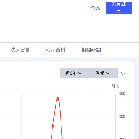
免費註
登入
冊
法人買賣
公司資料
相關新聞
近5年
季報