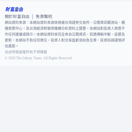
關於財富自由
免責聲明
|
網站資料來源：本網站資料來源係根據台灣證券交易所、公開資訊觀測站、櫃
檯買賣中心，及台灣經濟新報等機構分析資料之匯整，本網站對投資人買賣不
作任何建議或暗示。本網站資料係完全來自公開資訊，若遇傳輸中斷、延遲及
更新，本網站不負任何責任。投資人對交易盈虧須自負全責，投資前請謹慎評
估風險。
自由時報版權所有不得轉載
©
2026
The Liberty Times. All Rights Reserved.