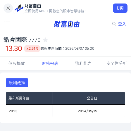
財富自由
鍇睿國際 7779
打開
13.30
2.51%
立即使用APP，開啟您的股市智慧導航！
登入
鍇睿國際
7779
13.30
2.51%
最近更新時間：
2026/08/07 05:30
個股概覽
財務報表
獲利能力
安全性分析
股利政策
股利所屬年度
公告日
2023
2024/05/15