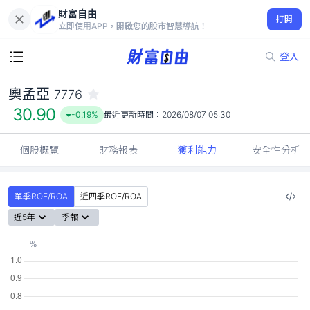
財富自由
奧孟亞 7776
打開
30.90
-0.19%
立即使用APP，開啟您的股市智慧導航！
登入
奧孟亞
7776
30.90
-0.19%
最近更新時間：
2026/08/07 05:30
個股概覽
財務報表
獲利能力
安全性分析
單季ROE/ROA
近四季ROE/ROA
近5年
季報