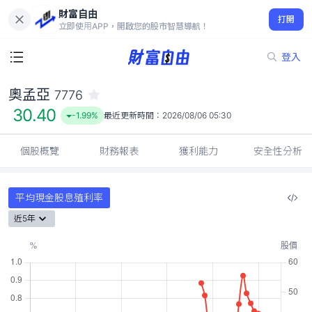
財富自由
奧孟亞 7776
打開
30.40
-1.99%
立即使用APP，開啟您的股市智慧導航！
登入
奧孟亞
7776
30.40
-1.99%
最近更新時間：
2026/08/06 05:30
個股概覽
財務報表
獲利能力
安全性分析
平均現金股息殖利率
近5年