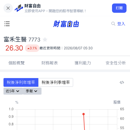
財富自由
富禾生醫 7773
打開
26.30
3.1%
立即使用APP，開啟您的股市智慧導航！
登入
富禾生醫
7773
26.30
3.1%
最近更新時間：
2026/08/07 05:30
個股概覽
財務報表
獲利能力
安全性分析
稅後淨利年增率
稅後淨利季增率
近5年
季報