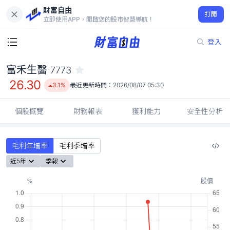
財富自由
富禾生醫 7773
打開
26.30
3.1%
立即使用APP，開啟您的股市智慧導航！
登入
富禾生醫
7773
26.30
3.1%
最近更新時間：
2026/08/07 05:30
個股概覽
財務報表
獲利能力
安全性分析
毛利年增率
毛利季增率
近5年
季報