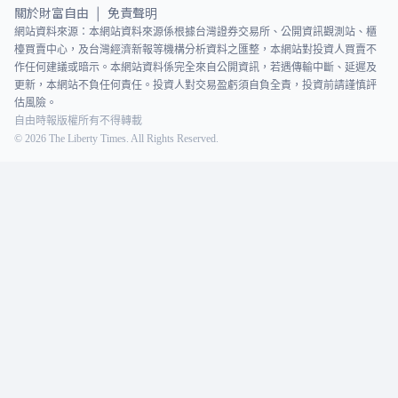
關於財富自由
免責聲明
|
網站資料來源：本網站資料來源係根據台灣證券交易所、公開資訊觀測站、櫃
檯買賣中心，及台灣經濟新報等機構分析資料之匯整，本網站對投資人買賣不
作任何建議或暗示。本網站資料係完全來自公開資訊，若遇傳輸中斷、延遲及
更新，本網站不負任何責任。投資人對交易盈虧須自負全責，投資前請謹慎評
估風險。
自由時報版權所有不得轉載
©
2026
The Liberty Times. All Rights Reserved.