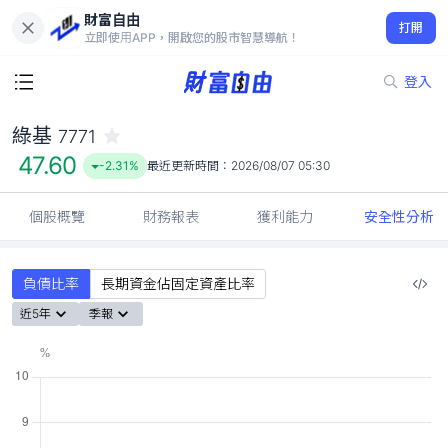
財富自由
綠基 7771
打開
47.60
-2.31%
立即使用APP，開啟您的股市智慧導航！
登入
綠基
7771
47.60
-2.31%
最近更新時間：
2026/08/07 05:30
個股概覽
財務報表
獲利能力
安全性分析
負債比率
長期資金佔固定資產比率
近5年
季報