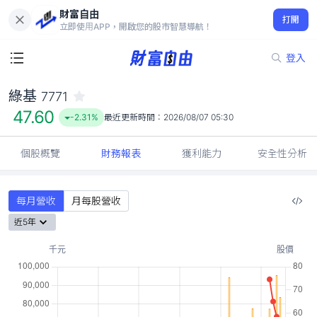
財富自由
綠基 7771
打開
47.60
-2.31%
立即使用APP，開啟您的股市智慧導航！
登入
綠基
7771
47.60
-2.31%
最近更新時間：
2026/08/07 05:30
個股概覽
財務報表
獲利能力
安全性分析
每月營收
月每股營收
近5年