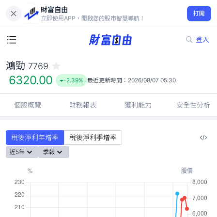
財富自由
鴻勁 7769
打開
6320.00
-2.39%
立即使用APP，開啟您的股市智慧導航！
登入
鴻勁
7769
6320.00
-2.39%
最近更新時間：
2026/08/07 05:30
個股概覽
財務報表
獲利能力
安全性分析
稅後淨利年增率
稅後淨利季增率
近5年
季報