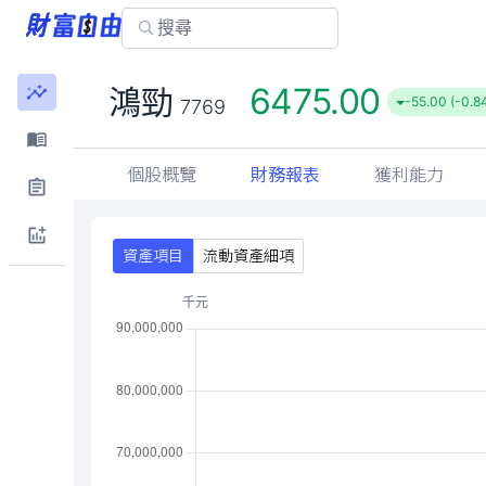
6475.00
鴻勁
-55.00 (-0.8
7769
個股概覽
財務報表
獲利能力
資產項目
流動資產細項