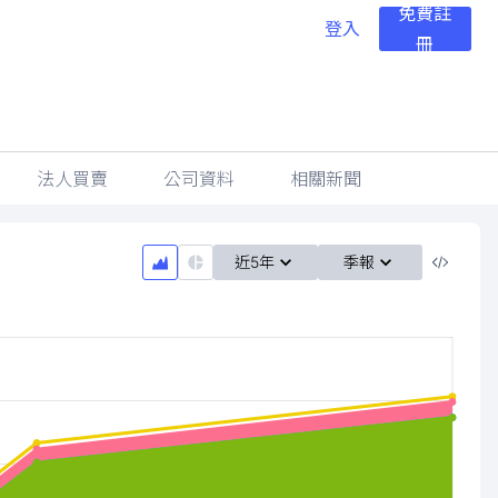
免費註
登入
冊
法人買賣
公司資料
相關新聞
近5年
季報