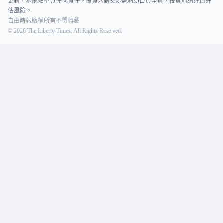
更新，本網站不負任何責任。投資人對交易盈虧須自負全責，投資前請謹慎評
估風險。
自由時報版權所有不得轉載
©
2026
The Liberty Times. All Rights Reserved.