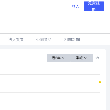
免費註
登入
冊
法人買賣
公司資料
相關新聞
近5年
季報