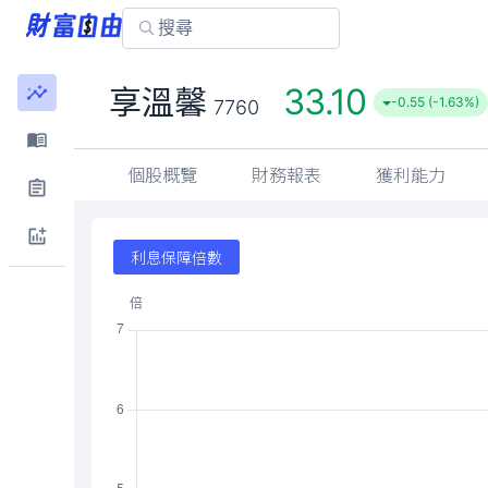
33.10
享溫馨
-0.55 (-1.63%)
7760
個股概覽
財務報表
獲利能力
利息保障倍數