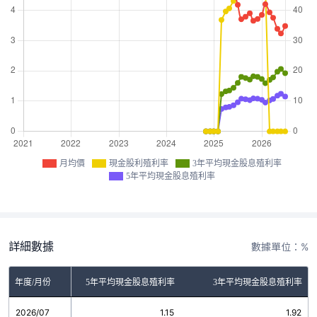
月均價
現金股利殖利率
3年平均現金股息殖利率
5年平均現金股息殖利率
詳細數據
數據單位：%
金股利殖利率
年度/月份
5年平均現金股息殖利率
3年平均現金股息殖利率
2026/07
0.00
1.15
1.92