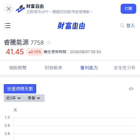
財富自由
睿騰能源 7758
打開
41.45
0.12%
立即使用APP，開啟您的股市智慧導航！
登入
睿騰能源
7758
41.45
0.12%
最近更新時間：
2026/08/07 05:30
個股概覽
財務報表
獲利能力
安全性分析
營運週轉天數
近5年
季報