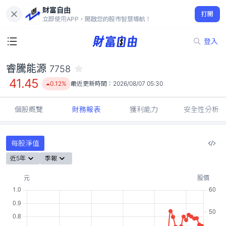
財富自由
睿騰能源 7758
打開
41.45
0.12%
立即使用APP，開啟您的股市智慧導航！
登入
睿騰能源
7758
41.45
0.12%
最近更新時間：
2026/08/07 05:30
個股概覽
財務報表
獲利能力
安全性分析
每股淨值
近5年
季報