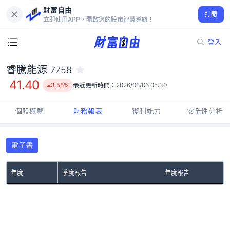
財富自由
睿騰能源 7758
打開
41.40
3.55%
立即使用APP，開啟您的股市智慧導航！
登入
睿騰能源
7758
41.40
3.55%
最近更新時間：
2026/08/06 05:30
個股概覽
財務報表
獲利能力
安全性分析
電子書
年度
季度報告
年度報告
No Rows To Show