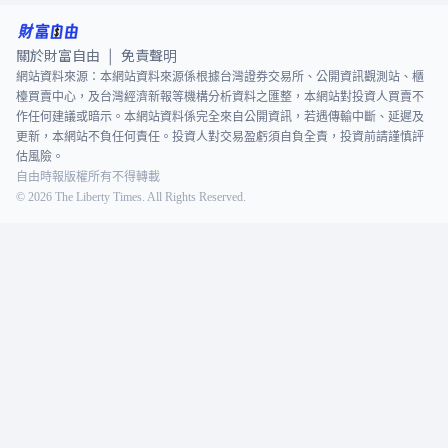
關於財富自由
免責聲明
|
網站資料來源：本網站資料來源係根據台灣證券交易所、公開資訊觀測站、櫃
檯買賣中心，及台灣經濟新報等機構分析資料之匯整，本網站對投資人買賣不
作任何建議或暗示。本網站資料係完全來自公開資訊，若遇傳輸中斷、延遲及
更新，本網站不負任何責任。投資人對交易盈虧須自負全責，投資前請謹慎評
估風險。
自由時報版權所有不得轉載
©
2026
The Liberty Times. All Rights Reserved.