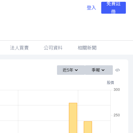
免費註
登入
冊
法人買賣
公司資料
相關新聞
近5年
季報