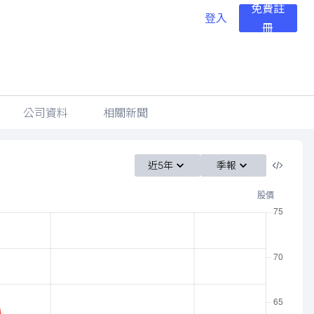
免費註
登入
冊
公司資料
相關新聞
近5年
季報