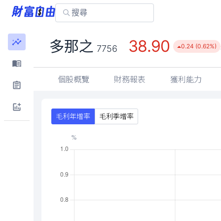
38.90
多那之
0.24 (0.62%)
7756
個股概覽
財務報表
獲利能力
毛利年增率
毛利季增率