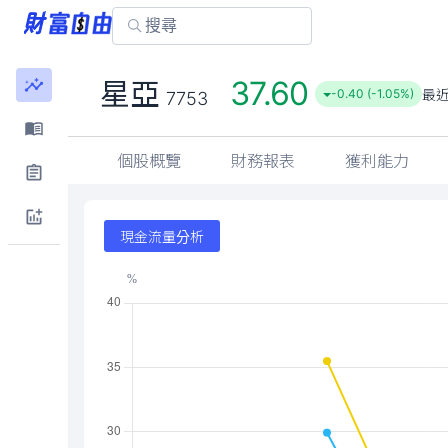
37.60
星亞
最
-0.40 (-1.05%)
7753
個股概覽
財務報表
獲利能力
現金流量分析