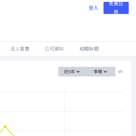
免費註
登入
冊
法人買賣
公司資料
相關新聞
近5年
季報