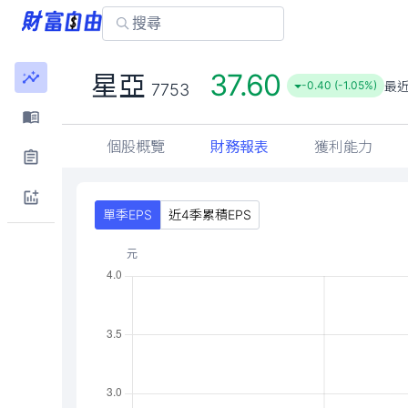
37.60
星亞
最
-0.40 (-1.05%)
7753
個股概覽
財務報表
獲利能力
單季EPS
近4季累積EPS