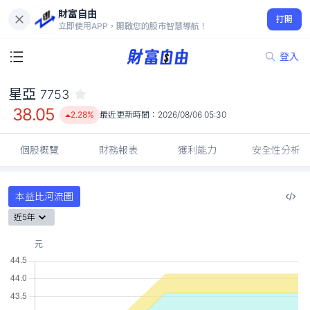
財富自由
星亞 7753
打開
38.05
2.28%
立即使用APP，開啟您的股市智慧導航！
登入
星亞
7753
38.05
2.28%
最近更新時間：
2026/08/06 05:30
個股概覽
財務報表
獲利能力
安全性分析
本益比河流圖
近5年