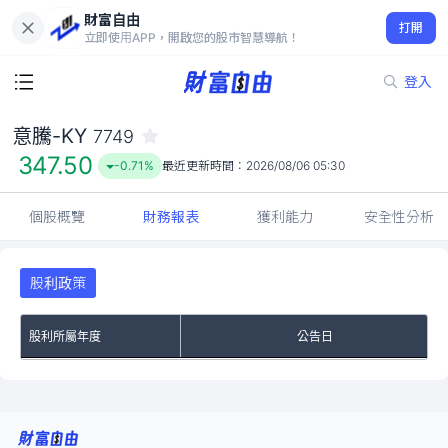
財富自由
意騰-KY 7749
打開
347.50
-0.71%
立即使用APP，開啟您的股市智慧導航！
登入
意騰-KY
7749
347.50
-0.71%
最近更新時間：
2026/08/06 05:30
個股概覽
財務報表
獲利能力
安全性分析
股利政策
股利所屬年度
公告日
No Rows To Show