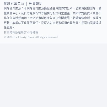
關於財富自由
免責聲明
|
網站資料來源：本網站資料來源係根據台灣證券交易所、公開資訊觀測站、櫃
檯買賣中心，及台灣經濟新報等機構分析資料之匯整，本網站對投資人買賣不
作任何建議或暗示。本網站資料係完全來自公開資訊，若遇傳輸中斷、延遲及
更新，本網站不負任何責任。投資人對交易盈虧須自負全責，投資前請謹慎評
估風險。
自由時報版權所有不得轉載
©
2026
The Liberty Times. All Rights Reserved.