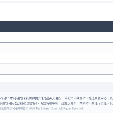
料來源：本網站資料來源係根據台灣證券交易所、公開資訊觀測站、櫃檯買賣中心，及
網站資料係完全來自公開資訊，若遇傳輸中斷、延遲及更新，本網站不負任何責任。投
報版權所有不得轉載
©
2026
The Liberty Times. All Rights Reserved.