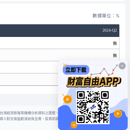
數據單位：%
2024-Q2
無
無
無
無
台灣經濟新報等機構分析資料之匯整，本網站對投資人買賣不作任何建議或暗
資人對交易盈虧須自負全責，投資前請謹慎評估風險。