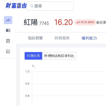
16.20
紅陽
最近
0.16 (0.99%)
7745
個股概覽
財務報表
獲利能力
利潤比率
所得稅佔稅前淨利比