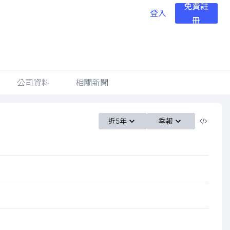
免費註
登入
冊
公司資料
相關新聞
近5年
季報