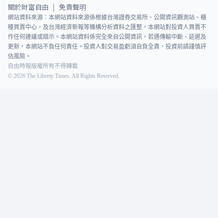
關於財富自由
免責聲明
|
網站資料來源：本網站資料來源係根據台灣證券交易所、公開資訊觀測站、櫃
檯買賣中心，及台灣經濟新報等機構分析資料之匯整，本網站對投資人買賣不
作任何建議或暗示。本網站資料係完全來自公開資訊，若遇傳輸中斷、延遲及
更新，本網站不負任何責任。投資人對交易盈虧須自負全責，投資前請謹慎評
估風險。
自由時報版權所有不得轉載
©
2026
The Liberty Times. All Rights Reserved.