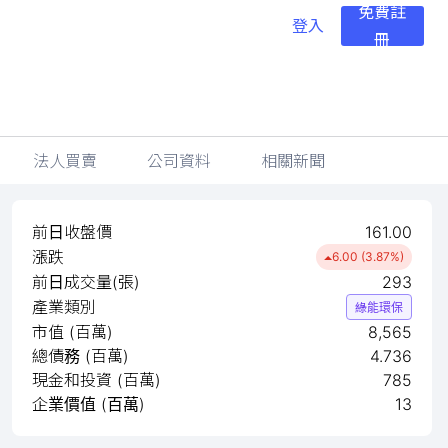
免費註
登入
冊
法人買賣
公司資料
相關新聞
前日收盤價
161.00
漲跌
6.00 (3.87%)
前日成交量(張)
293
產業類別
綠能環保
市值 (百萬)
8,565
總債務 (百萬)
4.736
現金和投資 (百萬)
785
企業價值 (百萬)
13